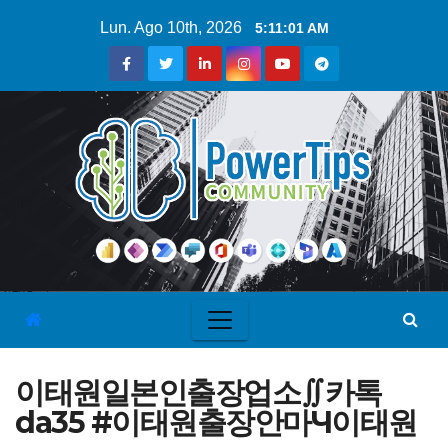
Lun. Ago 10th, 2026
5:11:02 AM
이태원일본인출장업소∬카톡
da35 #이태원출장안마Ч이태원