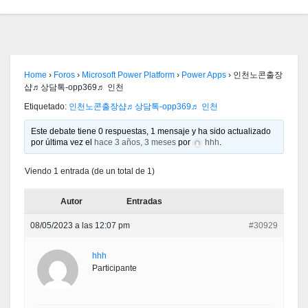
Home
›
Foros
›
Microsoft Power Platform
›
Power Apps
›
인천노콘출장
샵♬상담톡-opp369♬ 인천
Etiquetado:
인천노콘출장샵♬상담톡-opp369♬ 인천
Este debate tiene 0 respuestas, 1 mensaje y ha sido actualizado
por última vez el
hace 3 años, 3 meses
por
hhh
.
Viendo 1 entrada (de un total de 1)
Autor
Entradas
08/05/2023 a las 12:07 pm
#30929
hhh
Participante