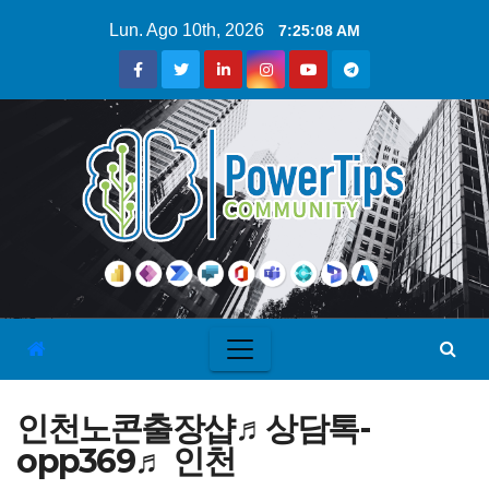
Lun. Ago 10th, 2026
7:25:09 AM
인천노콘출장샵♬상담톡-
opp369♬ 인천