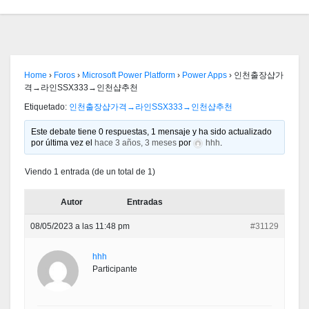
Home
›
Foros
›
Microsoft Power Platform
›
Power Apps
›
인천출장샵가
격→라인SSX333→인천샵추천
Etiquetado:
인천출장샵가격→라인SSX333→인천샵추천
Este debate tiene 0 respuestas, 1 mensaje y ha sido actualizado
por última vez el
hace 3 años, 3 meses
por
hhh
.
Viendo 1 entrada (de un total de 1)
Autor
Entradas
08/05/2023 a las 11:48 pm
#31129
hhh
Participante