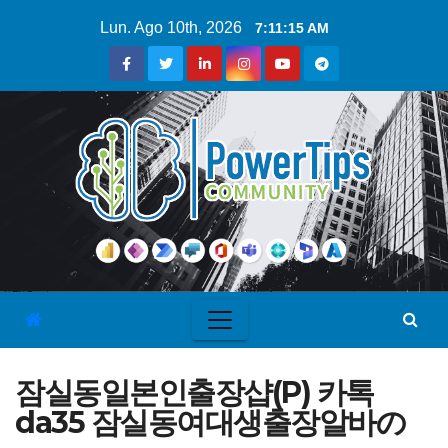
Lun. Ago 10th, 2026
7:11:16 AM
잠실동일본인출장샵(P) 카톡
da35 잠실동여대생출장알바の