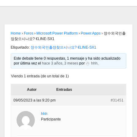
Home
›
Foros
›
Microsoft Power Platform
›
Power Apps
›
장수외국인출
장찾으시나요? €LINE-SX1
Etiquetado:
장수외국인출장찾으시나요? €LINE-SX1
Este debate tiene 0 respuestas, 1 mensaje y ha sido actualizado
por última vez el
hace 3 años, 3 meses
por
hhh
.
Viendo 1 entrada (de un total de 1)
Autor
Entradas
09/05/2023 a las 9:20 pm
#31451
hhh
Participante