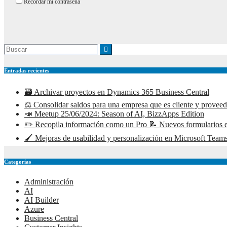
Recordar mi contraseña
Entradas recientes
🗃️ Archivar proyectos en Dynamics 365 Business Central
⚖️ Consolidar saldos para una empresa que es cliente y prove
📣 Meetup 25/06/2024: Season of AI, BizzApps Edition
✏️ Recopila información como un Pro 📝 Nuevos formularios e
🖌️ Mejoras de usabilidad y personalización en Microsoft Teams
Categorías
Administración
AI
AI Builder
Azure
Business Central