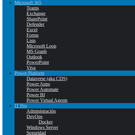
Microsoft 365
Teams
Exchange
SharePoint
Defender
Excel
Forms
Lists
Microsoft Loop
MS Graph
Outlook
PowerPoint
Viva
Power Platform
Dataverse (aka CDS)
Power Apps
Power Automate
Power BI
Power Virtual Agents
IT Pro
Administración
DevOps
Docker
Windows Server
Seguridad