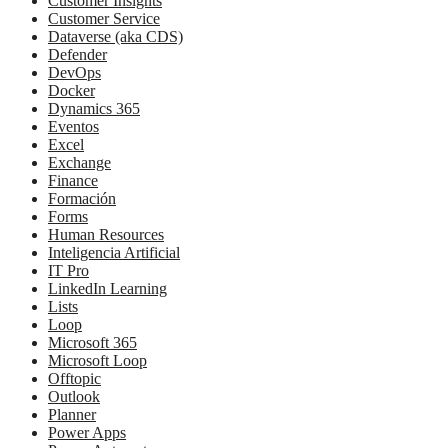
Customer Insights
Customer Service
Dataverse (aka CDS)
Defender
DevOps
Docker
Dynamics 365
Eventos
Excel
Exchange
Finance
Formación
Forms
Human Resources
Inteligencia Artificial
IT Pro
LinkedIn Learning
Lists
Loop
Microsoft 365
Microsoft Loop
Offtopic
Outlook
Planner
Power Apps