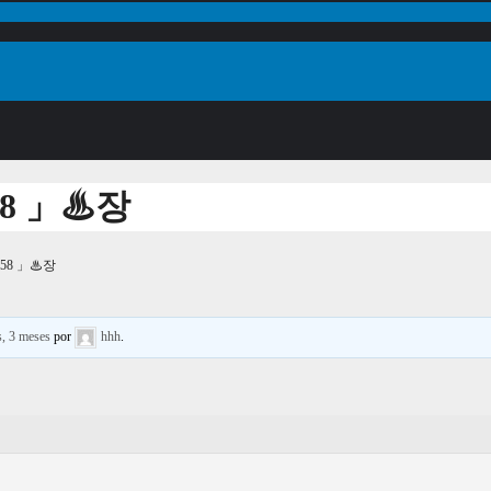
8 」♨장
58 」♨장
s, 3 meses
por
hhh
.