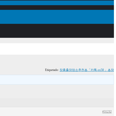
Etiquetado:
장흥출장업소추천♨「카톡-sx58 」♨장
#31232