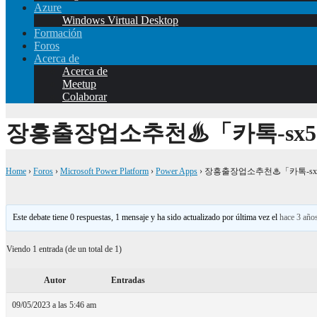
Azure
Windows Virtual Desktop
Formación
Foros
Acerca de
Acerca de
Meetup
Colaborar
장흥출장업소추천♨「카톡-sx5
Home
›
Foros
›
Microsoft Power Platform
›
Power Apps
›
장흥출장업소추천♨「카톡-sx
Este debate tiene 0 respuestas, 1 mensaje y ha sido actualizado por última vez el
hace 3 año
Viendo 1 entrada (de un total de 1)
Autor
Entradas
09/05/2023 a las 5:46 am