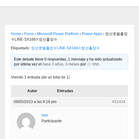
Home
›
Foros
›
Microsoft Power Platform
›
Power Apps
›
정선호텔출장
※LINE-SX166※정선출장※
Etiquetado:
정선호텔출장※LINE-SX166※정선출장※
Este debate tiene 0 respuestas, 1 mensaje y ha sido actualizado
por última vez el
hace 3 años, 3 meses
por
hhh
.
Viendo 1 entrada (de un total de 1)
Autor
Entradas
09/05/2023 a las 8:16 pm
#31424
hhh
Participante