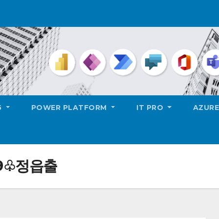
5
POWER PLATFORM
IT PRO
AZUR
9♧정읍출