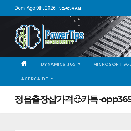
Dom. Ago 9th, 2026
9:24:35 AM
DYNAMICS 365
MICROSOFT 36
ACERCA DE
정읍출장샵가격♧카톡-opp36