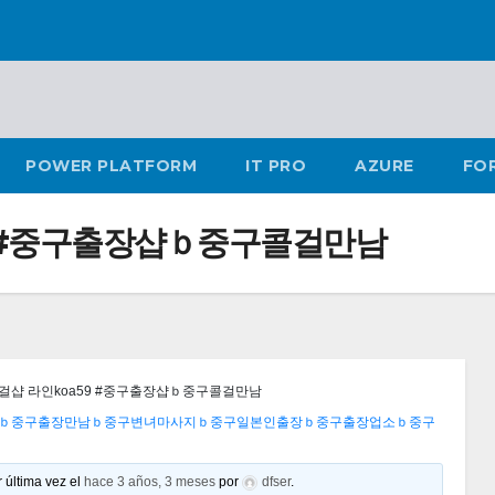
POWER PLATFORM
IT PRO
AZURE
FO
9 #중구출장샵ｂ중구콜걸만남
샵 라인koa59 #중구출장샵ｂ중구콜걸만남
걸만남ｂ중구출장만남ｂ중구변녀마사지ｂ중구일본인출장ｂ중구출장업소ｂ중구
 última vez el
hace 3 años, 3 meses
por
dfser
.