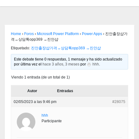
Home
›
Foros
›
Microsoft Power Platform
›
Power Apps
›
진안출장샵가
격→상담톡opp369 →진안샵
Etiquetado:
진안출장샵가격→상담톡opp369 →진안샵
Este debate tiene 0 respuestas, 1 mensaje y ha sido actualizado
por última vez el
hace 3 años, 3 meses
por
hhh
.
Viendo 1 entrada (de un total de 1)
Autor
Entradas
02/05/2023 a las 9:46 pm
#28075
hhh
Participante