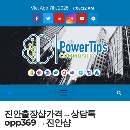
Vie. Ago 7th, 2026
7:06:12 AM
진안출장샵가격→상담톡
opp369 →진안샵