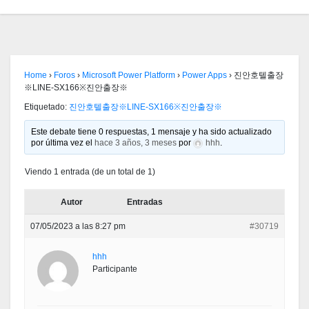
Home
›
Foros
›
Microsoft Power Platform
›
Power Apps
›
진안호텔출장
※LINE-SX166※진안출장※
Etiquetado:
진안호텔출장※LINE-SX166※진안출장※
Este debate tiene 0 respuestas, 1 mensaje y ha sido actualizado
por última vez el
hace 3 años, 3 meses
por
hhh
.
Viendo 1 entrada (de un total de 1)
Autor
Entradas
07/05/2023 a las 8:27 pm
#30719
hhh
Participante