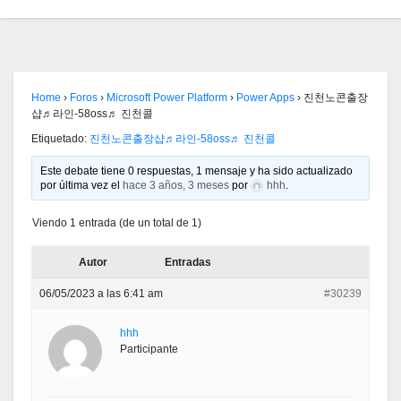
Home
›
Foros
›
Microsoft Power Platform
›
Power Apps
›
진천노콘출장
샵♬라인-58oss♬ 진천콜
Etiquetado:
진천노콘출장샵♬라인-58oss♬ 진천콜
Este debate tiene 0 respuestas, 1 mensaje y ha sido actualizado
por última vez el
hace 3 años, 3 meses
por
hhh
.
Viendo 1 entrada (de un total de 1)
Autor
Entradas
06/05/2023 a las 6:41 am
#30239
hhh
Participante