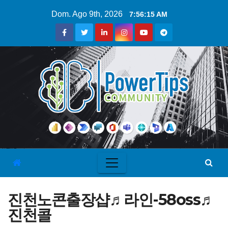
Dom. Ago 9th, 2026
7:56:16 AM
진천노콘출장샵♬라인-58oss♬
진천콜