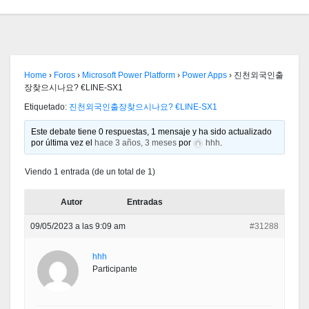
Home
›
Foros
›
Microsoft Power Platform
›
Power Apps
›
진천외국인출
장찾으시나요? €LINE-SX1
Etiquetado:
진천외국인출장찾으시나요? €LINE-SX1
Este debate tiene 0 respuestas, 1 mensaje y ha sido actualizado
por última vez el
hace 3 años, 3 meses
por
hhh
.
Viendo 1 entrada (de un total de 1)
Autor
Entradas
09/05/2023 a las 9:09 am
#31288
hhh
Participante