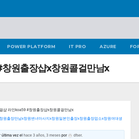
POWER PLATFORM
IT PRO
AZURE
FO
 #창원출장샵х창원콜걸만남х
샵 라인koa59 #창원출장샵х창원콜걸만남х
남х창원출장만남х창원변녀마사지х창원일본인출장х창원출장업소х창원여대생
 última vez el
hace 3 años, 3 meses
por
dfser
.