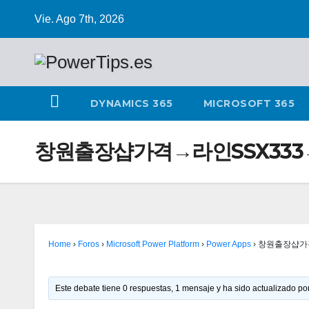
Vie. Ago 7th, 2026
DYNAMICS 365
MICROSOFT 365
창원출장샵가격→라인SSX33
Home
›
Foros
›
Microsoft Power Platform
›
Power Apps
›
창원출장샵가
Este debate tiene 0 respuestas, 1 mensaje y ha sido actualizado por