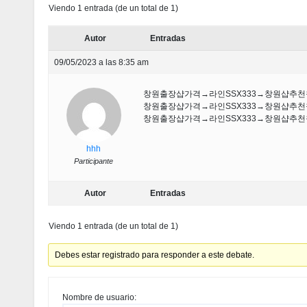
Viendo 1 entrada (de un total de 1)
Autor
Entradas
09/05/2023 a las 8:35 am
창원출장샵가격→라인SSX333→창원샵
창원출장샵가격→라인SSX333→창원샵
창원출장샵가격→라인SSX333→창원샵
hhh
Participante
Autor
Entradas
Viendo 1 entrada (de un total de 1)
Debes estar registrado para responder a este debate.
Nombre de usuario: