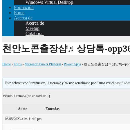
Windows Virtual Desktop
Formación
Foros
Acerca de
Acerca de
Meetup
Colaborar
천안노콘출장샵♬상담톡-opp36
Home
›
Foros
›
Microsoft Power Platform
›
Power Apps
›
천안노콘출장샵♬상담톡-opp3
Este debate tiene 0 respuestas, 1 mensaje y ha sido actualizado por última vez el
hace 3 año
Viendo 1 entrada (de un total de 1)
Autor
Entradas
06/05/2023 a las 11:10 pm