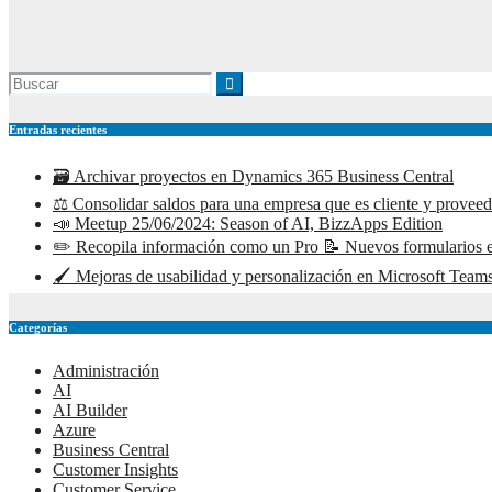
Entradas recientes
🗃️ Archivar proyectos en Dynamics 365 Business Central
⚖️ Consolidar saldos para una empresa que es cliente y prove
📣 Meetup 25/06/2024: Season of AI, BizzApps Edition
✏️ Recopila información como un Pro 📝 Nuevos formularios e
🖌️ Mejoras de usabilidad y personalización en Microsoft Teams
Categorías
Administración
AI
AI Builder
Azure
Business Central
Customer Insights
Customer Service