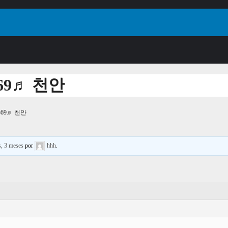
9♬ 천안
69♬ 천안
s, 3 meses
por
hhh
.