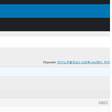
Etiquetado:
천안노콘출장샵♬상담톡-opp369♬ 천안
#30475