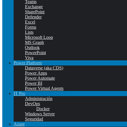
Teams
Exchange
SharePoint
Defender
Excel
Forms
Lists
Microsoft Loop
MS Graph
Outlook
PowerPoint
Viva
Power Platform
Dataverse (aka CDS)
Power Apps
Power Automate
Power BI
Power Virtual Agents
IT Pro
Administración
DevOps
Docker
Windows Server
Seguridad
Azure