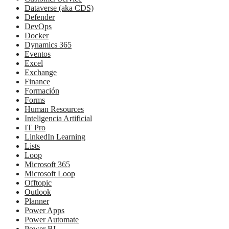
Dataverse (aka CDS)
Defender
DevOps
Docker
Dynamics 365
Eventos
Excel
Exchange
Finance
Formación
Forms
Human Resources
Inteligencia Artificial
IT Pro
LinkedIn Learning
Lists
Loop
Microsoft 365
Microsoft Loop
Offtopic
Outlook
Planner
Power Apps
Power Automate
Power BI