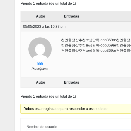
Viendo 1 entrada (de un total de 1)
Autor
Entradas
05/05/2023 a las 10:37 pm
천안출장샵추천æ상담톡-opp369æ천안
천안출장샵추천æ상담톡-opp369æ천안
천안출장샵추천æ상담톡-opp369æ천안
hhh
Participante
Autor
Entradas
Viendo 1 entrada (de un total de 1)
Debes estar registrado para responder a este debate.
Nombre de usuario: