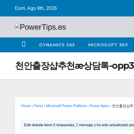
Dom. Ago 9th, 2026
DYNAMICS 365
MICROSOFT 365
천안출장샵추천æ상담톡-opp3
Home
›
Foros
›
Microsoft Power Platform
›
Power Apps
›
천안출장샵추천
Este debate tiene 0 respuestas, 1 mensaje y ha sido actualizado por