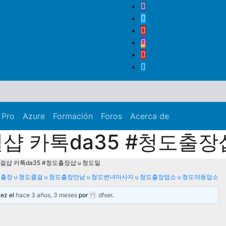
 Pro
Azure
Formación
Foros
Acerca de
 카톡da35 #청도출
샵 카톡da35 #청도출장샵ｕ청도일
본인출장ｕ청도콜걸ｕ청도출장만남ｕ청도변녀마사지ｕ청도출장업소ｕ청도야동업소
vez el
hace 3 años, 3 meses
por
dfser
.