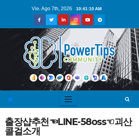
Vie. Ago 7th, 2026
10:41:11 AM
출장샵추천☜LINE-58oss☜괴산
콜걸소개