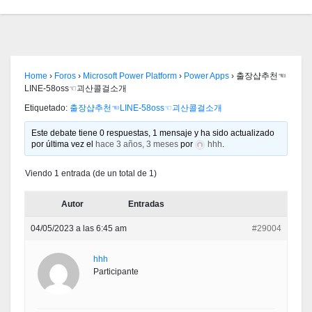
Home
›
Foros
›
Microsoft Power Platform
›
Power Apps
›
출장샵추천☜
LINE-58oss☜괴산콜걸소개
Etiquetado:
출장샵추천☜LINE-58oss☜괴산콜걸소개
Este debate tiene 0 respuestas, 1 mensaje y ha sido actualizado
por última vez el
hace 3 años, 3 meses
por
hhh
.
Viendo 1 entrada (de un total de 1)
Autor
Entradas
04/05/2023 a las 6:45 am
#29004
hhh
Participante