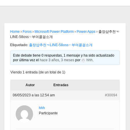
Home
›
Foros
›
Microsoft Power Platform
›
Power Apps
›
출장샵추천☜
LINE-58oss☜부여콜걸소개
Etiquetado:
출장샵추천☜LINE-58oss☜부여콜걸소개
Este debate tiene 0 respuestas, 1 mensaje y ha sido actualizado
por última vez el
hace 3 años, 3 meses
por
hhh
.
Viendo 1 entrada (de un total de 1)
Autor
Entradas
06/05/2023 a las 12:54 am
#30094
hhh
Participante