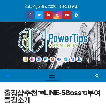
Sáb. Ago 8th, 2026
9:30:13 AM
출장샵추천☜LINE-58oss☜부여
콜걸소개