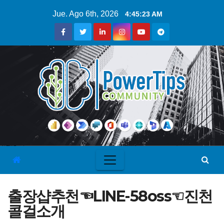
Jue. Ago 6th, 2026
4:45:24 AM
출장샵추천☜LINE-58oss☜진천
콜걸소개