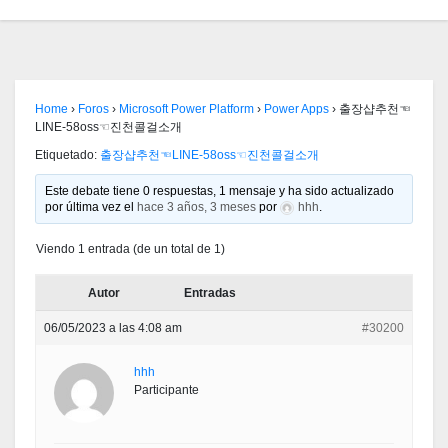
Home
›
Foros
›
Microsoft Power Platform
›
Power Apps
›
출장샵추천☜
LINE-58oss☜진천콜걸소개
Etiquetado:
출장샵추천☜LINE-58oss☜진천콜걸소개
Este debate tiene 0 respuestas, 1 mensaje y ha sido actualizado
por última vez el
hace 3 años, 3 meses
por
hhh
.
Viendo 1 entrada (de un total de 1)
Autor
Entradas
06/05/2023 a las 4:08 am
#30200
hhh
Participante