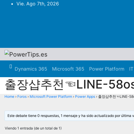
Vie. Ago 7th, 2026
Dynamics 365
Microsoft 365
Power Platform
IT
출장샵추천☜LINE-58
Home
›
Foros
›
Microsoft Power Platform
›
Power Apps
›
출장샵추천☜LINE-5
Este debate tiene 0 respuestas, 1 mensaje y ha sido actualizado por última 
Viendo 1 entrada (de un total de 1)