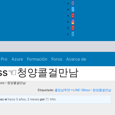
 Pro
Azure
Formación
Foros
Acerca de
oss☜청양콜걸만남
8oss☜청양콜걸만남
Etiquetado:
출장샵추천☜LINE-58oss☜청양콜걸만남
vez el
hace 3 años, 3 meses
por
hhh
.