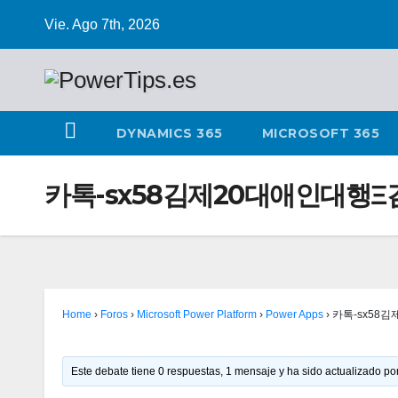
Vie. Ago 7th, 2026
DYNAMICS 365
MICROSOFT 365
카톡-sx58김제20대애인대행
Home
›
Foros
›
Microsoft Power Platform
›
Power Apps
›
카톡-sx58
Este debate tiene 0 respuestas, 1 mensaje y ha sido actualizado por