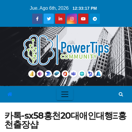
Jue. Ago 6th, 2026
12:33:18 PM
카톡-sx58홍천20대애인대행Ξ홍
천출장샵