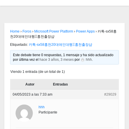
Home
›
Foros
›
Microsoft Power Platform
›
Power Apps
›
카톡-sx58홍
천20대애인대행Ξ홍천출장샵
Etiquetado:
카톡-sx58홍천20대애인대행Ξ홍천출장샵
Este debate tiene 0 respuestas, 1 mensaje y ha sido actualizado
por última vez el
hace 3 años, 3 meses
por
hhh
.
Viendo 1 entrada (de un total de 1)
Autor
Entradas
04/05/2023 a las 7:33 am
#29029
hhh
Participante