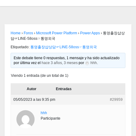
Home
›
Foros
›
Microsoft Power Platform
›
Power Apps
›
통영출장샵상
담☞LINE-58oss☞통영외국
Etiquetado:
통영출장샵상담☞LINE-58oss☞통영외국
Este debate tiene 0 respuestas, 1 mensaje y ha sido actualizado
por última vez el
hace 3 años, 3 meses
por
hhh
.
Viendo 1 entrada (de un total de 1)
Autor
Entradas
05/05/2023 a las 9:35 pm
#29959
hhh
Participante