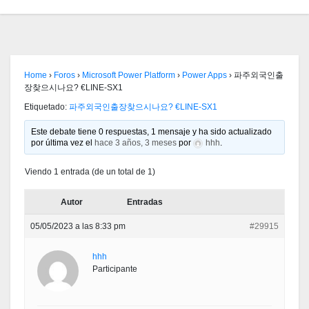
Home
›
Foros
›
Microsoft Power Platform
›
Power Apps
›
파주외국인출
장찾으시나요? €LINE-SX1
Etiquetado:
파주외국인출장찾으시나요? €LINE-SX1
Este debate tiene 0 respuestas, 1 mensaje y ha sido actualizado
por última vez el
hace 3 años, 3 meses
por
hhh
.
Viendo 1 entrada (de un total de 1)
Autor
Entradas
05/05/2023 a las 8:33 pm
#29915
hhh
Participante