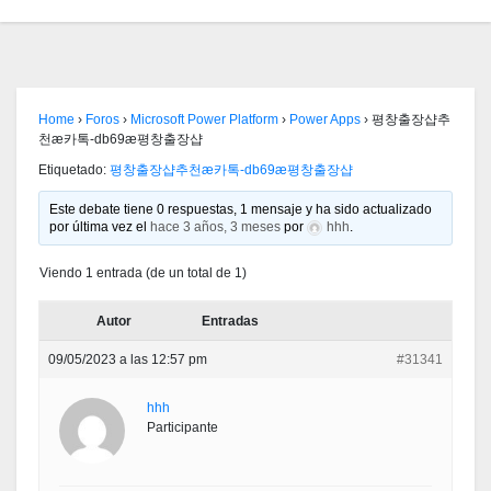
Home
›
Foros
›
Microsoft Power Platform
›
Power Apps
›
평창출장샵추
천æ카톡-db69æ평창출장샵
Etiquetado:
평창출장샵추천æ카톡-db69æ평창출장샵
Este debate tiene 0 respuestas, 1 mensaje y ha sido actualizado
por última vez el
hace 3 años, 3 meses
por
hhh
.
Viendo 1 entrada (de un total de 1)
Autor
Entradas
09/05/2023 a las 12:57 pm
#31341
hhh
Participante