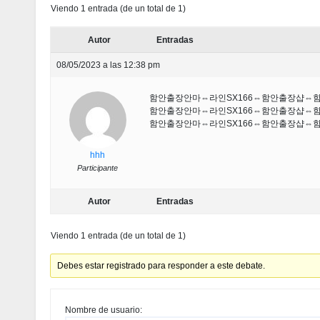
Viendo 1 entrada (de un total de 1)
Autor
Entradas
08/05/2023 a las 12:38 pm
함안출장안마⇔라인SX166⇔함안출장샵
함안출장안마⇔라인SX166⇔함안출장샵
함안출장안마⇔라인SX166⇔함안출장샵
hhh
Participante
Autor
Entradas
Viendo 1 entrada (de un total de 1)
Debes estar registrado para responder a este debate.
Nombre de usuario: