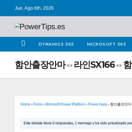
Jue. Ago 6th, 2026
DYNAMICS 365
MICROSOFT 365
함안출장안마⇔라인SX166⇔
Home
›
Foros
›
Microsoft Power Platform
›
Power Apps
›
함안출장안마
Este debate tiene 0 respuestas, 1 mensaje y ha sido actualizado por