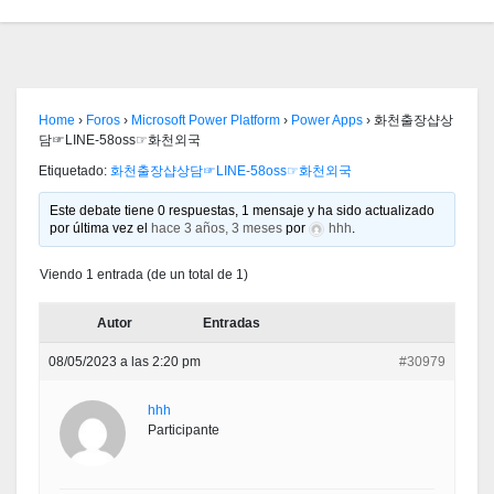
Home
›
Foros
›
Microsoft Power Platform
›
Power Apps
›
화천출장샵상
담☞LINE-58oss☞화천외국
Etiquetado:
화천출장샵상담☞LINE-58oss☞화천외국
Este debate tiene 0 respuestas, 1 mensaje y ha sido actualizado
por última vez el
hace 3 años, 3 meses
por
hhh
.
Viendo 1 entrada (de un total de 1)
Autor
Entradas
08/05/2023 a las 2:20 pm
#30979
hhh
Participante