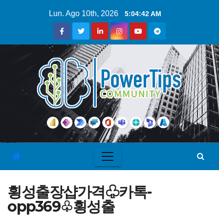
Lun. Ago 10th, 2026
5:04:42 AM
횡성출장샵가격♧카톡-
opp369♧횡성출