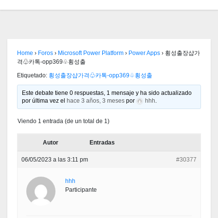
Home
›
Foros
›
Microsoft Power Platform
›
Power Apps
›
횡성출장샵가
격♧카톡-opp369♧횡성출
Etiquetado:
횡성출장샵가격♧카톡-opp369♧횡성출
Este debate tiene 0 respuestas, 1 mensaje y ha sido actualizado
por última vez el
hace 3 años, 3 meses
por
hhh
.
Viendo 1 entrada (de un total de 1)
Autor
Entradas
06/05/2023 a las 3:11 pm
#30377
hhh
Participante