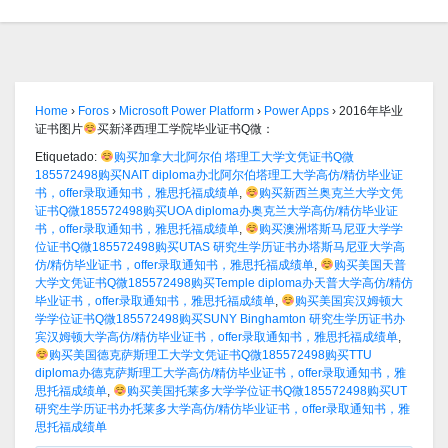
Home
›
Foros
›
Microsoft Power Platform
›
Power Apps
›
2016年毕业
证书图片
买新泽西理工学院毕业证书Q微：
Etiquetado:
购买加拿大北阿尔伯 塔理工大学文凭证书Q微
185572498购买NAIT diploma办北阿尔伯塔理工大学高仿/精仿毕业证
书，offer录取通知书，雅思托福成绩单
,
购买新西兰奥克兰大学文凭
证书Q微185572498购买UOA diploma办奥克兰大学高仿/精仿毕业证
书，offer录取通知书，雅思托福成绩单
,
购买澳洲塔斯马尼亚大学学
位证书Q微185572498购买UTAS 研究生学历证书办塔斯马尼亚大学高
仿/精仿毕业证书，offer录取通知书，雅思托福成绩单
,
购买美国天普
大学文凭证书Q微185572498购买Temple diploma办天普大学高仿/精仿
毕业证书，offer录取通知书，雅思托福成绩单
,
购买美国宾汉姆顿大
学学位证书Q微185572498购买SUNY Binghamton 研究生学历证书办
宾汉姆顿大学高仿/精仿毕业证书，offer录取通知书，雅思托福成绩单
,
购买美国德克萨斯理工大学文凭证书Q微185572498购买TTU
diploma办德克萨斯理工大学高仿/精仿毕业证书，offer录取通知书，雅
思托福成绩单
,
购买美国托莱多大学学位证书Q微185572498购买UT
研究生学历证书办托莱多大学高仿/精仿毕业证书，offer录取通知书，雅
思托福成绩单