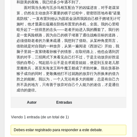
和甜美的夜晚，我已经多少年遇不到了。
面对我当头炮与五步马相互配合下的凶猛进攻，对手老谋深
算，仍然在主动放弃不重要的棋子过程中，密密匝匝地布着“诺曼
底防线”，一直布置到他认为固若金汤而我因自己棋子拥堵无计可
施时，他才显露出蕴藏在防线布置里的杀机，全面。我的心里暗
暗升起了一丝得意的念头——老者开始进入我的圈套了。我行的
是一套风险棋路，因为自己的棋子堵塞了通往战略目标的道路，
必须借助老者的力量来疏通，我想到了借助。从某种角度而言，
借助就是对自我的一种放弃，从第一遍阅读《西游记》开始，我
脑子里就一直萦绕着孙猴子的情形，在取经路上，他也会遇到厉
害的对手，三招两式下来看见自己打不过，于是主动放弃好胜逞
强的自尊心，驾起筋斗云不是去求观音姐姐，便是到玉皇老儿那
里搬救兵，甚至东海龙王和牛魔王都成了求助对象。我在羡慕孙
猴子成功的同时，更敬佩他打不过就跑的放弃行为所换来的借力
胜之的能耐。我以为，一个人无论有多大的能耐，总是有自己力
所不及的地方，只有善于放弃对自己个人能力的迷信，才是通往
成功的捷径。
Autor
Entradas
Viendo 1 entrada (de un total de 1)
Debes estar registrado para responder a este debate.