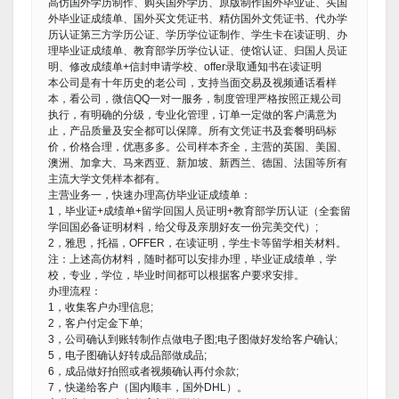
高仿国外学历制作、购买国外学历、原版制作国外毕业证、买国
外毕业证成绩单、国外买文凭证书、精仿国外文凭证书、代办学
历认证第三方学历公证、学历学位证制作、学生卡在读证明、办
理毕业证成绩单、教育部学历学位认证、使馆认证、归国人员证
明、修改成绩单+信封申请学校、offer录取通知书在读证明
本公司是有十年历史的老公司，支持当面交易及视频通话看样
本，看公司，微信QQ一对一服务，制度管理严格按照正规公司
执行，有明确的分级，专业化管理，订单一定做的客户满意为
止，产品质量及安全都可以保障。所有文凭证书及套餐明码标
价，价格合理，优惠多多。公司样本齐全，主营的英国、美国、
澳洲、加拿大、马来西亚、新加坡、新西兰、德国、法国等所有
主流大学文凭样本都有。
主营业务一，快速办理高仿毕业证成绩单：
1，毕业证+成绩单+留学回国人员证明+教育部学历认证（全套留
学回国必备证明材料，给父母及亲朋好友一份完美交代）;
2，雅思，托福，OFFER，在读证明，学生卡等留学相关材料。
注：上述高仿材料，随时都可以安排办理，毕业证成绩单，学
校，专业，学位，毕业时间都可以根据客户要求安排。
办理流程：
1，收集客户办理信息;
2，客户付定金下单;
3，公司确认到账转制作点做电子图;电子图做好发给客户确认;
5，电子图确认好转成品部做成品;
6，成品做好拍照或者视频确认再付余款;
7，快递给客户（国内顺丰，国外DHL）。