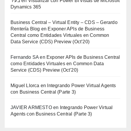
בעיר
en
Visualizar con Power BI vistas de Microsoft
Dynamics 365
Business Central – Virtual Entity – CDS – Gerardo
Rentería Blog
en
Exponer APIs de Business
Central como Entidades Virtuales en Common
Data Service (CDS) Preview (Oct’20)
Fernando SA
en
Exponer APIs de Business Central
como Entidades Virtuales en Common Data
Service (CDS) Preview (Oct’20)
Miguel Llorca
en
Integrando Power Virtual Agents
con Business Central (Parte 3)
JAVIER ARMESTO
en
Integrando Power Virtual
Agents con Business Central (Parte 3)