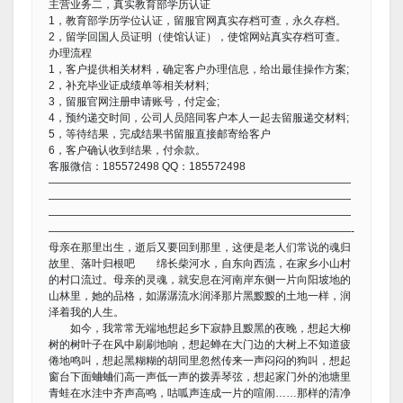
主营业务二，真实教育部学历认证
1，教育部学历学位认证，留服官网真实存档可查，永久存档。
2，留学回国人员证明（使馆认证），使馆网站真实存档可查。
办理流程
1，客户提供相关材料，确定客户办理信息，给出最佳操作方案;
2，补充毕业证成绩单等相关材料;
3，留服官网注册申请账号，付定金;
4，预约递交时间，公司人员陪同客户本人一起去留服递交材料;
5，等待结果，完成结果书留服直接邮寄给客户
6，客户确认收到结果，付余款。
客服微信：185572498 QQ：185572498
————————————————————————————
————————————————————————————
————————————————————————————
————————————————————————————-
母亲在那里出生，逝后又要回到那里，这便是老人们常说的魂归
故里、落叶归根吧 绵长柴河水，自东向西流，在家乡小山村
的村口流过。母亲的灵魂，就安息在河南岸东侧一片向阳坡地的
山林里，她的品格，如潺潺流水润泽那片黑黢黢的土地一样，润
泽着我的人生。
如今，我常常无端地想起乡下寂静且黢黑的夜晚，想起大柳
树的树叶子在风中刷刷地响，想起蝉在大门边的大树上不知道疲
倦地鸣叫，想起黑糊糊的胡同里忽然传来一声闷闷的狗叫，想起
窗台下面蛐蛐们高一声低一声的拨弄琴弦，想起家门外的池塘里
青蛙在水洼中齐声高鸣，咕呱声连成一片的喧闹……那样的清净