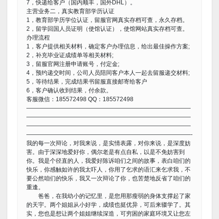
7，快递给客户（国内顺丰，国外DHL）。
主营业务二，真实教育部学历认证
1，教育部学历学位认证，留服官网真实存档可查，永久存档。
2，留学回国人员证明（使馆认证），使馆网站真实存档可查。
办理流程
1，客户提供相关材料，确定客户办理信息，给出最佳操作方案;
2，补充毕业证成绩单等相关材料;
3，留服官网注册申请账号，付定金;
4，预约递交时间，公司人员陪同客户本人一起去留服递交材料;
5，等待结果，完成结果书留服直接邮寄给客户
6，客户确认收到结果，付余款。
客服微信：185572498 QQ：185572498
————————————————————————————
————————————————————————————
————————————————————————————
————————————————————————————-
我的每一次辩论，对我来说，是实情表露，对你来说，是深度妨
害。由于深深地爱好你，偶尔老是有点自私，以是不免妨害到
你。我是个径直的人，我爱好陈诉咱们之间的故事，表白咱们的
快乐，你感触如许的我太吓人，你用了乞求的语汇来乞求我，不
要公然咱们的快乐，我又一次辩论了你，也苦楚地反省了咱们的
重逢。
爸爸，在我幼小的记忆里，是您用那瘦弱的身体支撑起了家
的天宇。两个姐姐从小好学，成绩也挺优异，可后来辍学了。其
实，您也是想让两个姐姐继续深造，可穷困的家庭环境又让您左