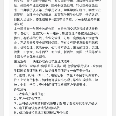
科学位、高仿国外学历制作、购买国外学历、原版制作国外毕业
证、买国外毕业证成绩单、国外买文凭证书、精仿国外文凭证
书、代办学历认证第三方学历公证、学历学位证制作、学生卡在
读证明、办理毕业证成绩单、教育部学历学位认证、使馆认证、
归国人员证明、修改成绩单+信封申请学校、offer录取通知书在
读证明
本公司是有十年历史的老公司，支持当面交易及视频通话看样
本，看公司，微信QQ一对一服务，制度管理严格按照正规公司
执行，有明确的分级，专业化管理，订单一定做的客户满意为
止，产品质量及安全都可以保障。所有文凭证书及套餐明码标
价，价格合理，优惠多多。公司样本齐全，主营的英国、美国、
澳洲、加拿大、马来西亚、新加坡、新西兰、德国、法国等所有
主流大学文凭样本都有。
主营业务一，快速办理高仿毕业证成绩单：
1，毕业证+成绩单+留学回国人员证明+教育部学历认证（全套留
学回国必备证明材料，给父母及亲朋好友一份完美交代）;
2，雅思，托福，OFFER，在读证明，学生卡等留学相关材料。
注：上述高仿材料，随时都可以安排办理，毕业证成绩单，学
校，专业，学位，毕业时间都可以根据客户要求安排。
办理流程：
1，收集客户办理信息;
2，客户付定金下单;
3，公司确认到账转制作点做电子图;电子图做好发给客户确认;
5，电子图确认好转成品部做成品;
6，成品做好拍照或者视频确认再付余款;