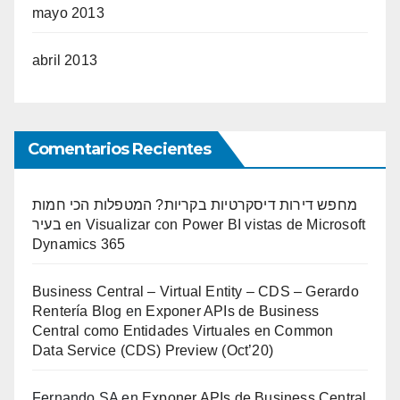
mayo 2013
abril 2013
Comentarios Recientes
מחפש דירות דיסקרטיות בקריות? המטפלות הכי חמות
בעיר
en
Visualizar con Power BI vistas de Microsoft
Dynamics 365
Business Central – Virtual Entity – CDS – Gerardo
Rentería Blog
en
Exponer APIs de Business
Central como Entidades Virtuales en Common
Data Service (CDS) Preview (Oct’20)
Fernando SA
en
Exponer APIs de Business Central