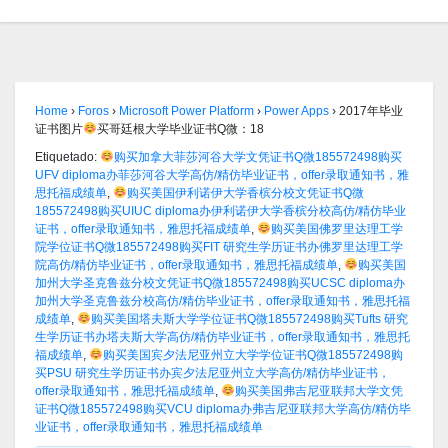
Home
›
Foros
›
Microsoft Power Platform
›
Power Apps
›
2017年毕业
证书图片
买哥廷根大学毕业证书Q微：18
Etiquetado:
购买加拿大菲莎河谷大学文凭证书Q微185572498购买
UFV diploma办菲莎河谷大学高仿/精仿毕业证书，offer录取通知书，雅
思托福成绩单
,
购买美国伊利诺伊大学香槟分校文凭证书Q微
185572498购买UIUC diploma办伊利诺伊大学香槟分校高仿/精仿毕业
证书，offer录取通知书，雅思托福成绩单
,
购买美国佛罗里达理工学
院学位证书Q微185572498购买FIT 研究生学历证书办佛罗里达理工学
院高仿/精仿毕业证书，offer录取通知书，雅思托福成绩单
,
购买美国
加州大学圣克鲁兹分校文凭证书Q微185572498购买UCSC diploma办
加州大学圣克鲁兹分校高仿/精仿毕业证书，offer录取通知书，雅思托福
成绩单
,
购买美国塔夫斯大学学位证书Q微185572498购买Tufts 研究
生学历证书办塔夫斯大学高仿/精仿毕业证书，offer录取通知书，雅思托
福成绩单
,
购买美国宾夕法尼亚州立大学学位证书Q微185572498购
买PSU 研究生学历证书办宾夕法尼亚州立大学高仿/精仿毕业证书，
offer录取通知书，雅思托福成绩单
,
购买美国弗吉尼亚联邦大学文凭
证书Q微185572498购买VCU diploma办弗吉尼亚联邦大学高仿/精仿毕
业证书，offer录取通知书，雅思托福成绩单