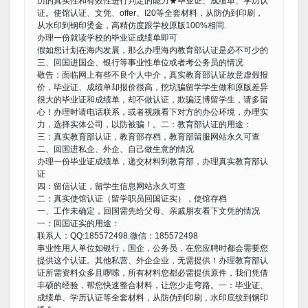
历的真实性和有效性进行判定的能力★毕业证、成绩单、学历认
证。使馆认证、文凭、offer、I20等全套材料，从防伪到印刷，
从水印到钢印烫金，高精仿度跟学校原版100%相同.
办理一份就读学校的毕业证成绩单即可
假如您计划在海内发展，那么办理海内教育部认证是必不可少的
三、回国进国企、银行等事业性单位或者考公务员的情况
敬告：面临网上有些不良个人中介，真实教育部认证故意虚假报
价，毕业证、成绩单却报价很高，挖坑骗留学学生做和原版差异
很大的毕业证和成绩单，却不做认证，欺骗泛博留学生，请多留
心！办理时请电话联系，或者视频看下对方的办公环境，办理实
力，选择实体公司，以防被骗！。二：教育部认证的用途：
三：真实教育部认证，教育部存档，教育部留服网站永久可查
二、回国进私企、外企、自己做生意的情况
办理一份毕业证成绩单，递交材料到教育部，办理真实教育部认
证
四：留信认证，留学生信息网站永久可查
二：真实使馆认证（留学职员回国证实），使馆存档
一、工作未确定，回国需先给父母、亲戚朋友看下文凭的情况
一：回国证实的用途：
联系人：QQ:185572498.微信：185572498
事业性用人单位如银行，国企，公务员，在您应聘时都会需要您
提供这个认证。其他私营、外企企业，无需提供！办理教育部认
证所需资料众多且啰嗦，所有材料您都必需提供原件，我们凭借
丰硕的经验，帮您快速整合材料，让您少走弯路。一：毕业证、
成绩单、学历认证等全套材料，从防伪到印刷，水印底纹到钢印