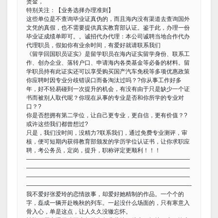
烫金，
特别关注：【业务选择办理准则】
这些单位是不查询毕业证真伪的，而且海内没有渠道去查询国外
文凭的真假，也不需要提供真实教育部认证。鉴于此，办理一份
毕业证成绩单即可。。诚招代办代理：本公司诚聘当地合作代办
代理职员，假如你有业余时间，有爱好就请联系我们
《留学回国职员证实》是留学职员在海内证实留学身份、联系工
作、创办企业、落转户口、申请海内各类基金等必备的材料。留
学职员持有此证实还可以享受购买国产汽车免税等多项优惠政策
你应聘时因专业分歧错误口而备淘汰过吗？?你从事工作好多
年，好不轻易碰到一次提升的机会，有没有由于只是缺少一个证
书而被别人取代呢？你现在从事的专业是否和你所学的专业对
口？?
你是否想拥有第二学位，让自己更专业，更自信，更有价值？?
或许这些我们都曾想过?
只是，我们没时间，没精力?联系我们，通过免费专业测评，审
核，便可短期内获得教育部颁发的学历学位认证书，让你求职应
聘，考公务员，定岗，提升，职称评定更顺利！！！
————————————————————————————
————————————————————————————
————————————————————————————
————————————————————————————-
我不爱好张爱玲的恋情故事，却爱好她精制的作品。一个个的
字，磊成一辆开赴晚秋的列车。一起没什么场面的，只有寒意入
骨入心，单是这点，让人久久没辙忘怀。