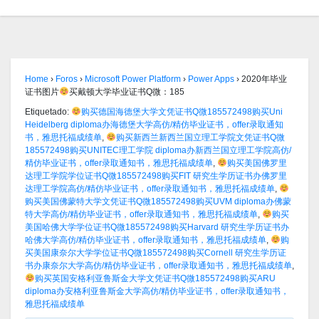
Home
›
Foros
›
Microsoft Power Platform
›
Power Apps
›
2020年毕业
证书图片
买戴顿大学毕业证书Q微：185
Etiquetado:
购买德国海德堡大学文凭证书Q微185572498购买Uni
Heidelberg diploma办海德堡大学高仿/精仿毕业证书，offer录取通知
书，雅思托福成绩单
,
购买新西兰新西兰国立理工学院文凭证书Q微
185572498购买UNITEC理工学院 diploma办新西兰国立理工学院高仿/
精仿毕业证书，offer录取通知书，雅思托福成绩单
,
购买美国佛罗里
达理工学院学位证书Q微185572498购买FIT 研究生学历证书办佛罗里
达理工学院高仿/精仿毕业证书，offer录取通知书，雅思托福成绩单
,
购买美国佛蒙特大学文凭证书Q微185572498购买UVM diploma办佛蒙
特大学高仿/精仿毕业证书，offer录取通知书，雅思托福成绩单
,
购买
美国哈佛大学学位证书Q微185572498购买Harvard 研究生学历证书办
哈佛大学高仿/精仿毕业证书，offer录取通知书，雅思托福成绩单
,
购
买美国康奈尔大学学位证书Q微185572498购买Cornell 研究生学历证
书办康奈尔大学高仿/精仿毕业证书，offer录取通知书，雅思托福成绩单
,
购买英国安格利亚鲁斯金大学文凭证书Q微185572498购买ARU
diploma办安格利亚鲁斯金大学高仿/精仿毕业证书，offer录取通知书，
雅思托福成绩单