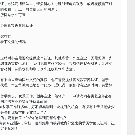
认证，欺骗泛博留学生，请多留心！办理时请电话联系，或者视频看下对
以防被骗！。二：教育部认证的用途：
留服网站永久可查
，办理真实教育部认证
使馆存档
友看下文凭的情况
您应聘时都会需要您提供这个认证。其他私营、外企企业，无需提供！办
料您都必需提供原件，我们凭借丰硕的经验，帮您快速整合材料，让您少
全套材料，从防伪到印刷，水印底纹到钢印烫金，
没有渠道去查询国外文凭的真假，也不需要提供真实教育部认证。鉴于
办代理：本公司诚聘当地合作代办代理职员，假如你有业余时间，有爱好
实留学身份、联系工作、创办企业、落转户口、申请海内各类基金等必备
买国产汽车免税等多项优惠政策
你从事工作好多年，好不轻易碰到一次提升的机会，有没有由于只是缺少
是否和你所学的专业对口？?
信，更有价值？?或许这些我们都曾想过?
免费专业测评，审核，便可短期内获得教育部颁发的学历学位认证书，让
评定更顺利！！！
————————————————————————————————