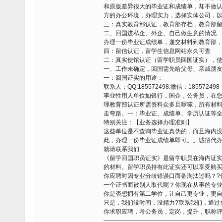
和原版差异很大的毕业证和成绩单，却不做
方的办公环境，办理实力，选择实体公司，
三：真实教育部认证，教育部存档，教育部
二、回国进私企、外企、自己做生意的情况
办理一份毕业证成绩单，递交材料到教育部
四：留信认证，留学生信息网站永久可查
二：真实使馆认证（留学职员回国证实），
一、工作未确定，回国需先给父母、亲戚朋
一：回国证实的用途：
联系人：QQ:185572498.微信：185572498
事业性用人单位如银行，国企，公务员，在
理教育部认证所需资料众多且啰嗦，所有材
走弯路。一：毕业证、成绩单、学历认证等
特别关注：【业务选择办理准则】
这些单位是不查询毕业证真伪的，而且海内
此，办理一份毕业证成绩单即可。。诚招代
就请联系我们
《留学回国职员证实》是留学职员在海内证
的材料。留学职员持有此证实还可以享受购
你应聘时因专业分歧错误口而备淘汰过吗？?
一个证书而被别人取代呢？你现在从事的专业
你是否想拥有第二学位，让自己更专业，更自
只是，我们没时间，没精力?联系我们，通过
你求职应聘，考公务员，定岗，提升，职称
———————————————————