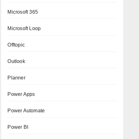
Microsoft 365
Microsoft Loop
Offtopic
Outlook
Planner
Power Apps
Power Automate
Power BI