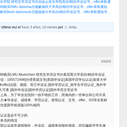
乐学院 研究生学历证书办旧金山音乐学院高仿/精仿毕业证书，offer录取通
购买DMU diploma办德蒙福特大学高仿/精仿毕业证书，offer录取通知
买Beds diploma办贝德福德大学高仿/精仿毕业证书，offer录取通知书，
 última vez el
hace 3 años, 10 meses
por
bnky
.
#9909
98购买LMU Muenchen 研究生学历证书办慕尼黑大学高仿/精仿毕业证
微信：185572498]办理美国文凭|美国毕业证|英国学历学位认证|加拿大毕
offer|法国、德国、荷兰毕业证,国外学历认证_留学生学历认证_海外学
可查 |国外毕业证|国外学历认证|国外学历文凭证书
身上风，为了毕业后找到一份不错的工作，而海内的一些单位和公司不具
★毕业证、成绩单、学历认证。使馆认证、文凭、offer、I20等全套材
度跟学校原版100%相同.
部认证是必不可少的
公务员的情况
育部认证故意虚假报价，毕业证、成绩单却报价很高，挖坑骗留学学生做