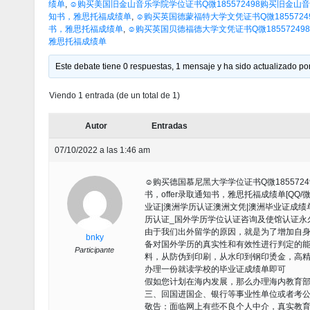
绩单
,
☺购买美国旧金山音乐学院学位证书Q微185572498购买旧金山音
知书，雅思托福成绩单
,
☺购买英国德蒙福特大学文凭证书Q微185572498
书，雅思托福成绩单
,
☺购买英国贝德福德大学文凭证书Q微185572498购
雅思托福成绩单
Este debate tiene 0 respuestas, 1 mensaje y ha sido actualizado por
Viendo 1 entrada (de un total de 1)
Autor
Entradas
07/10/2022 a las 1:46 am
☺购买德国慕尼黑大学学位证书Q微1855724
书，offer录取通知书，雅思托福成绩单[QQ/
业证|澳洲学历认证澳洲文凭|澳洲毕业证成绩单
历认证_国外学历学位认证咨询及使馆认证永久
由于我们出外留学的原因，就是为了增加自
bnky
备对国外学历的真实性和有效性进行判定的能力
Participante
料，从防伪到印刷，从水印到钢印烫金，高精仿
办理一份就读学校的毕业证成绩单即可
假如您计划在海内发展，那么办理海内教育
三、回国进国企、银行等事业性单位或者考
敬告：面临网上有些不良个人中介，真实教