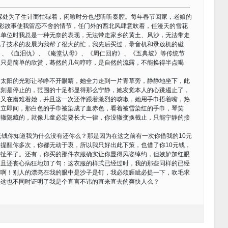
————————————————————————————————
深处为了生计而忙碌着，闲暇时分也想听听秦腔。每年春节回家，老娘的
精彩故事使我留恋不舍的情节，任门外的西北风肆意吹着，任漫天的雪花
回单位时我总是一种无奈的表现，无法带走家乡的黄土、风沙，无法带走
电子技术的发展为我帮了很大的忙，我先后买过，录音机和录放机的磁
》、《血泪仇》、《庵堂认母》、《周仁回府》、《五典坡》等传统节
切只是简单的欣赏，蓦然的几句哼哼，是自然的流露，不能换得半点喝
阳的光彩让琴睁不开眼睛，她全力走到一片青草旁，静静地坐下，此
一刻是停止的，范围的十足都显得那么宁静，她发觉本人的心跳遏止了，
痛又在磨难着她，并且这一次还伴跟着激烈的咳嗽，她用手巾捂着嘴，热
，立即间，那白色的手巾被染成了血赤色，看着被雪染红的手巾，琴笑
没辙隐藏的，就像儿童必定要长大一律，你没辙变换截止，只能宁静的接
钱你知道我为什么没有还你么？那是因为在这之前有一次你借我的10元
提醒你多次，你都无动于衷，所以我只好出此下策，也借了你10元钱，
于扯平了。还有，你买的那件衣服确实让你显得风姿绰约，但嫉妒加红眼
而且还丧心病狂地加了句：这衣服的样式已经过时，我的那些同样的已经
露啊！别人的漂亮在我的眼中是沙子是钉，我必须睚眦必提一下，吹毛求
实这也不同时证明了我是个直言不讳的直来直去的爽快人么？