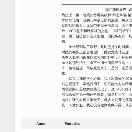
———————————————————
——————————- 现在我还在巴山
热炕上一坐，老娘的音容笑貌和“秦之声”的
尽情的飞着，我的心中是无限的温暖。每次
秦腔和热炕头，无法带走母子的深情。由于
带，VCD盘子和计算机的光盘，《辕门斩子
目，由于自己缺少音乐细胞，因此所有的一
彩。
琴坐船到达了原野，此时已是午时时间，太
时她的额头上正冒着虚汗，她发觉寰球在这
所有人似乎消逝在这宽大的旷野中，但种头
血从她那纯洁的手巾下一滴一滴流浪在地上
了，她领会这一天毕竟要来了，是的，这是
收。
其实，我也很小心眼。我上次借你的10元
钱忘记还了，虽然我用了一切可能的方法暗示
而我这回却是故意假装忘记了。这下咱们终
的我给你的第一句评价就是：哦是打折的！
淘汰在我的衣橱里睡觉了。瞧多么刻薄的流
疵一下才舒服，我还没有做到暗藏不露，其
Autor
Entradas