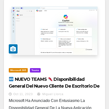
Microsoft 365
Teams
NUEVO TEAMS
Disponibilidad
General Del Nuevo Cliente De Escritorio De
Microsoft Teams
Oct 11, 2023
Miguel Llorca
Microsoft Ha Anunciado Con Entusiasmo La
Disponibilidad General De La Nueva Aplicación