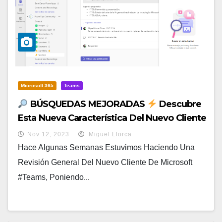
Microsoft 365
Teams
BÚSQUEDAS MEJORADAS
Descubre
Esta Nueva Característica Del Nuevo Cliente
De Microsoft Teams
Nov 12, 2023
Miguel Llorca
Hace Algunas Semanas Estuvimos Haciendo Una
Revisión General Del Nuevo Cliente De Microsoft
#Teams, Poniendo...