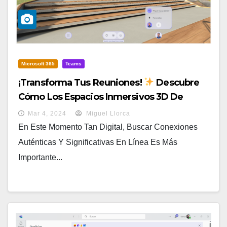
Microsoft 365
Teams
¡Transforma Tus Reuniones!
Descubre
Cómo Los Espacios Inmersivos 3D De
Teams Lo Cambiarán TODO
Mar 4, 2024
Miguel Llorca
En Este Momento Tan Digital, Buscar Conexiones
Auténticas Y Significativas En Línea Es Más
Importante...