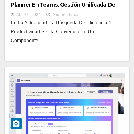
Planner En Teams, Gestión Unificada De
Proyectos Y Tareas!
Abr 23, 2024
Miguel Llorca
En La Actualidad, La Búsqueda De Eficiencia Y
Productividad Se Ha Convertido En Un
Componente...