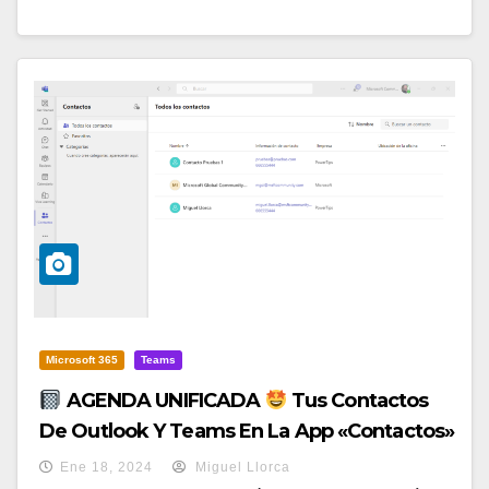
Microsoft 365
Teams
AGENDA UNIFICADA
Tus Contactos
De Outlook Y Teams En La App «Contactos»
De Microsoft Teams
Ene 18, 2024
Miguel Llorca