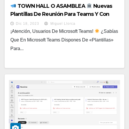
TOWN HALL O ASAMBLEA
Nuevas
Plantillas De Reunión Para Teams Y Con
Vitaminas Para Teams Premium
Dic 18, 2023
Miguel Llorca
¡Atención, Usuarios De Microsoft Teams!
¿Sabías
Que En Microsoft Teams Dispones De «plantillas»
Para...