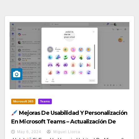
Microsoft 365
Teams
Mejoras De Usabilidad Y Personalización
En Microsoft Teams – Actualización De
Abril 2024
May 6, 2024
Miguel Llorca