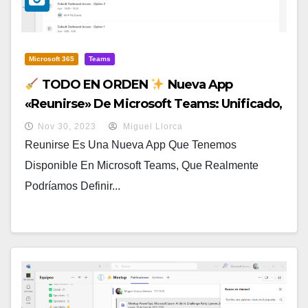
Microsoft 365
Teams
TODO EN ORDEN
Nueva App
«Reunirse» De Microsoft Teams: Unificado,
Centralizado Y A La Mano
Nov 30, 2023
Miguel Llorca
Reunirse Es Una Nueva App Que Tenemos
Disponible En Microsoft Teams, Que Realmente
Podríamos Definir...