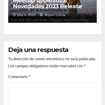
Meetup 12/04/2023:
Novedades 2023 Release
Wave 1 para Dynamics 365
May 4, 2023
Miguel Llorca
Business Central
Deja una respuesta
Tu dirección de correo electrónico no será publicada.
Los campos obligatorios están marcados con
*
Comentario
*