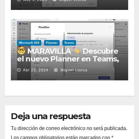
abril 2024
Microsoft 365
Planner
Teams
MARAVILLA
Descubre
el nuevo Planner en Teams,
gestión unificada de
Abr 23, 2024
Miguel Llorca
Proyectos y Tareas!
Deja una respuesta
Tu dirección de correo electrónico no será publicada.
Los campos obligatorios están marcados con
*