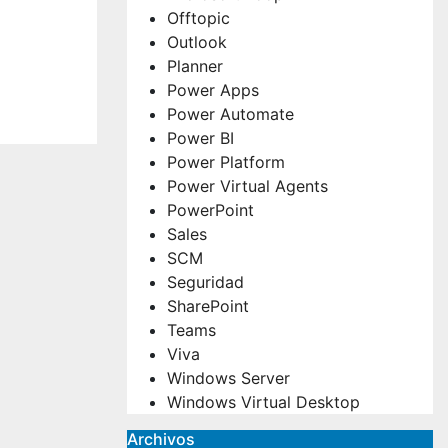
Release
Offtopic
mics
Outlook
ral
Planner
Power Apps
rca
Power Automate
Power BI
Power Platform
Power Virtual Agents
PowerPoint
Sales
SCM
Seguridad
SharePoint
Teams
Viva
Windows Server
Windows Virtual Desktop
Archivos