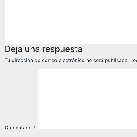
Dynamics 365 Business
una emp
Central
cliente 
Dynamic
Ago 19, 2024
Miguel Llorca
Central
Jul 30, 20
Deja una respuesta
Tu dirección de correo electrónico no será publicada.
Lo
Comentario
*