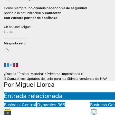
Como siempre:
no olvidéis hacer copia de seguridad
previa a la actualización o
contactar
con vuestro partner de confianza
.
Un saludo! Miguel
Llorca.
Me gusta esto:
¿Qué es “Project Madeira”? Primeras impresiones
Cumulatives Updates de junio para las últimas versiones de NAV
Por
Miguel Llorca
Entrada relacionada
Business Central
Dynamics 365
Business Cen
🗃️ Archivar proyectos en
⚖️ Conso