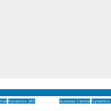
tral
Dynamics 365
Business Central
Dynamics
lidar saldos para
Meetup 12/04/20