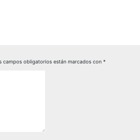
resa que es
Novedades 2023 
y proveedor en
Wave 1 para Dyna
s 365 Business
365 Business Cent
May 4, 2023
Miguel Llo
24
Miguel Llorca
s campos obligatorios están marcados con
*