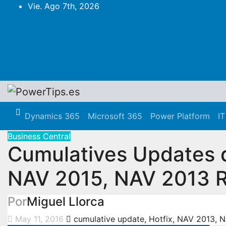
Vie. Ago 7th, 2026
Dynamics 365
Microsoft 365
Power Platform
IT
Business Central
Cumulatives Updates 
NAV 2015, NAV 2013 
Por
Miguel Llorca
May 11, 2016
cumulative update
,
Hotfix
,
NAV 2013
,
N