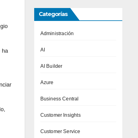
Categorías
ugio
Administración
AI
e ha
AI Builder
Azure
nciar
Business Central
do,
Customer Insights
Customer Service