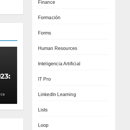
Finance
Formación
Forms
Human Resources
Inteligencia Artificial
23:
IT Pro
LinkedIn Learning
rca
65
l
Lists
Loop