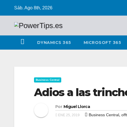
Sáb. Ago 8th, 2026
DYNAMICS 365
MICROSOFT 365
Business Central
Adios a las trinc
Por
Miguel Llorca
,
Business Central
off
ENE 25, 2019